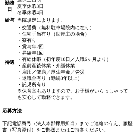
勤務
夏季休暇3日
日
冬季休暇4日
給与
当院規定によります。
・交通費（無料駐車場院内に在り）
・住宅手当有り（世帯主の場合）
・寮有り
・賞与年2回
・昇給年1回
・有給休暇（初年度10日／入職6ヶ月より）
待遇
・産前産後休業・介護休業
・雇用／健康／厚生年金／労災
・退職金有り（勤続3年以上）
・託児所有り
※保育室もありますので、お子様がいらっしゃって
も安心して勤務できます。
応募方法
下記電話番号（法人本部採用担当）までご連絡のうえ、履歴
書（写真添付）をご郵送またはご持参ください。