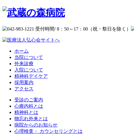
ホーム
当院について
外来診療
入院について
精神科デイケア
採用案内
アクセス
受診のご案内
心療内科とは
精神科とは
物忘れ外来とは
病院からのお知らせ
心理検査・ カウンセリングとは