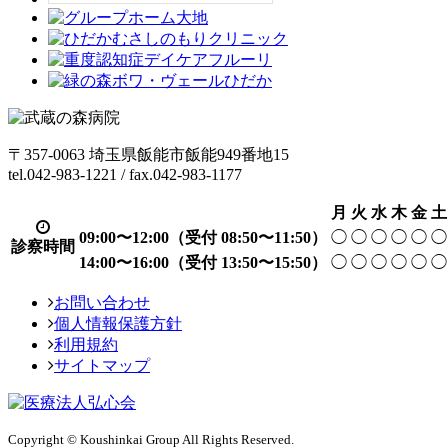
〒357-0063 埼玉県飯能市飯能949番地15
tel.042-983-1221 / fax.042-983-1177
月
火
水
木
金
土
09:00〜12:00
（受付 08:50〜11:50）
◯
◯
◯
◯
◯
◯
診察時間
14:00〜16:00
（受付 13:50〜15:50）
◯
◯
◯
◯
◯
◯
お問い合わせ
個人情報保護方針
利用規約
サイトマップ
Copyright © Koushinkai Group All Rights Reserved.