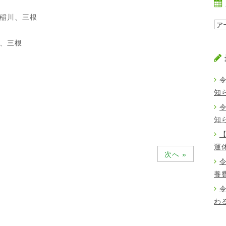
稲川、三根
、三根
知
知
運
次へ »
養
わ