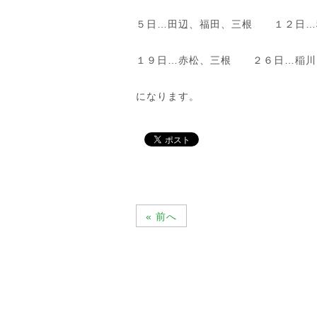
５日…田辺、福田、三根 １２日…
１９日…赤松、三根 ２６日…稲川
になります。
« 前へ