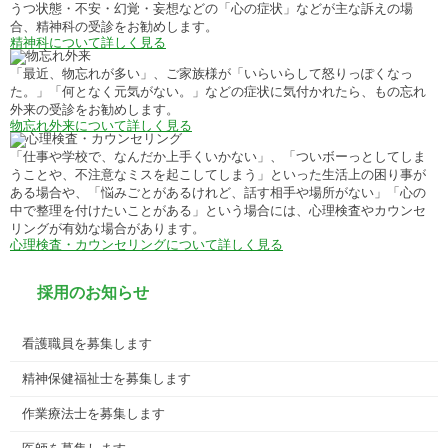
うつ状態・不安・幻覚・妄想などの「心の症状」などが主な訴えの場
合、精神科の受診をお勧めします。
精神科について詳しく見る
「最近、物忘れが多い」、ご家族様が「いらいらして怒りっぽくなっ
た。」「何となく元気がない。」などの症状に気付かれたら、もの忘れ
外来の受診をお勧めします。
物忘れ外来について詳しく見る
「仕事や学校で、なんだか上手くいかない」、「ついボーっとしてしま
うことや、不注意なミスを起こしてしまう」といった生活上の困り事が
ある場合や、「悩みごとがあるけれど、話す相手や場所がない」「心の
中で整理を付けたいことがある」という場合には、心理検査やカウンセ
リングが有効な場合があります。
心理検査・カウンセリングについて詳しく見る
採用のお知らせ
看護職員を募集します
精神保健福祉士を募集します
作業療法士を募集します