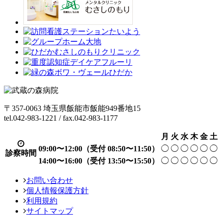
〒357-0063 埼玉県飯能市飯能949番地15
tel.042-983-1221 / fax.042-983-1177
月
火
水
木
金
土
09:00〜12:00
（受付 08:50〜11:50）
◯
◯
◯
◯
◯
◯
診察時間
14:00〜16:00
（受付 13:50〜15:50）
◯
◯
◯
◯
◯
◯
お問い合わせ
個人情報保護方針
利用規約
サイトマップ