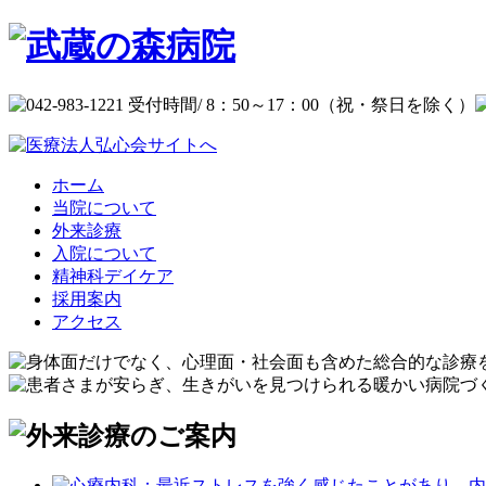
ホーム
当院について
外来診療
入院について
精神科デイケア
採用案内
アクセス