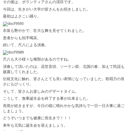
その後は、ボランティアさんの演目です。
今回は、生きがい大学の皆さんをお招きしました。
最初はよさこい踊り。
衣装も艶やかで、壮大な舞を見せてくれました。
患者からも拍手喝采。
続いて、尺八による演奏。
尺八も大小様々な種類があるのですね。
演奏して頂いたのは、花笠音頭、ソーラン節、北国の春、加えて民謡も
披露してくれました。
伝統文化に触れ、皆さんとても良い表情になっていました。歌唱力の良
さにもびっくり。
そして、皆さんお楽しみのデザートタイム。
こうして、無事誕生会を終了する事が出来ました。
長雨が続きますが、今日の様に晴れやかな気持ちで一日一日大事に過ご
しましょう。
どうぞいつまでも健康に長生きで！！！
来年も元気に誕生会を迎えましょう。