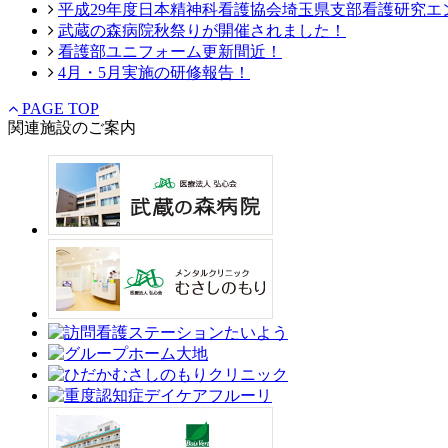
平成29年度日本精神科看護協会埼玉県支部看護研究エ
武蔵の森病院秋祭りが開催されました！
看護部ユニフォーム更新間近！
4月・5月実施の研修報告！
PAGE TOP
関連施設のご案内