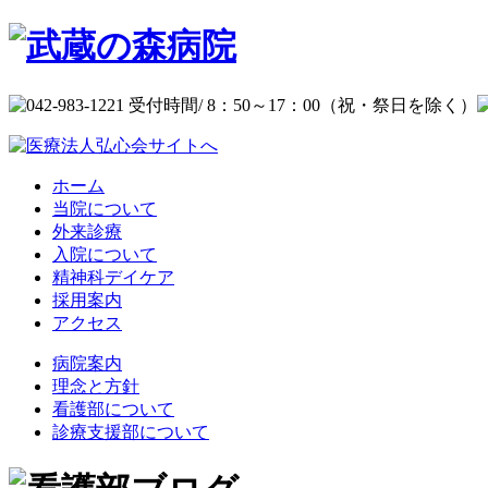
ホーム
当院について
外来診療
入院について
精神科デイケア
採用案内
アクセス
病院案内
理念と方針
看護部について
診療支援部について